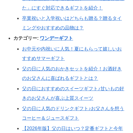
た」にすぐ対応できるギフトを紹介！
卒業祝いと入学祝いはどちらも贈る？贈るタイ
ミングやおすすめの品物は？
カテゴリー:
ワンデーギフト
お中元や内祝いに人気！夏にもらって嬉しいお
すすめサマーギフト
父の日に人気のおかきセットを紹介！お酒好き
のお父さんに喜ばれるギフトとは？
父の日におすすめのスイーツギフト♪甘いもの好
きのお父さんが喜ぶ上質スイーツ
父の日に人気のドリンクギフト♪お父さんを想う
コーヒー＆ジュースギフト
【2026年版】父の日はいつ？定番ギフトと今年