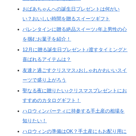
おばあちゃんへの誕生日プレゼントは何がい
い？おいしい時間を贈るスイーツギフト
バレンタインに贈る絶品スイーツ♪年上男性の心
を掴むお菓子を紹介！
12月に贈る誕生日プレゼント♪渡すタイミングと
喜ばれるアイテムは？
友達と過ごすクリスマス♪おしゃれかわいいスイ
ーツで盛り上がろう
聖なる夜に贈りたい♪クリスマスプレゼントにお
すすめのカタログギフト！
ハロウィンパーティに持参する手土産の相場を
知りたい！
ハロウィンの準備はOK？手土産にもお配り用に