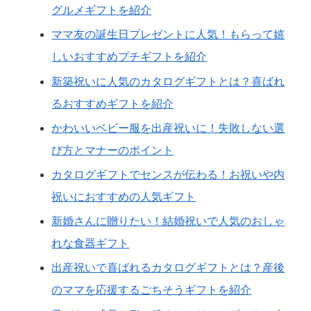
グルメギフトを紹介
ママ友の誕生日プレゼントに人気！もらって嬉
しいおすすめプチギフトを紹介
新築祝いに人気のカタログギフトとは？喜ばれ
るおすすめギフトを紹介
かわいいベビー服を出産祝いに！失敗しない選
び方とマナーのポイント
カタログギフトでセンスが伝わる！お祝いや内
祝いにおすすめの人気ギフト
新婚さんに贈りたい！結婚祝いで人気のおしゃ
れな食器ギフト
出産祝いで喜ばれるカタログギフトとは？産後
のママを応援するごちそうギフトを紹介