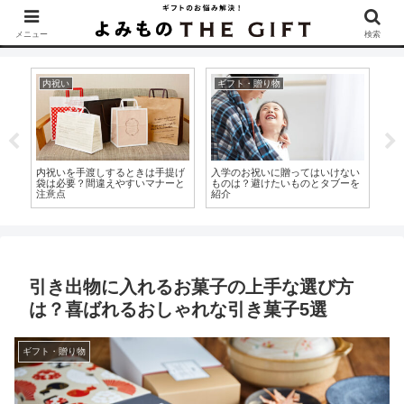
▶︎カタログギフトを探すなら『ソムリエ＠ギフト』をCheck！
メニュー
検索
内祝い
出産祝い
ギ
い
感謝を伝えたい！正しい出産祝い
喜びの気持ちが伝わる！出産祝い
イ
を
のお礼メールの書き方とは？
のメッセージで使える言葉とマナ
し
ーを紹介！
引き出物に入れるお菓子の上手な選び方
は？喜ばれるおしゃれな引き菓子5選
ギフト・贈り物