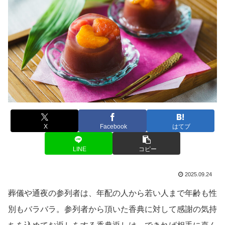
X
Facebook
はてブ
LINE
コピー
2025.09.24
葬儀や通夜の参列者は、年配の人から若い人まで年齢も性
別もバラバラ。参列者から頂いた香典に対して感謝の気持