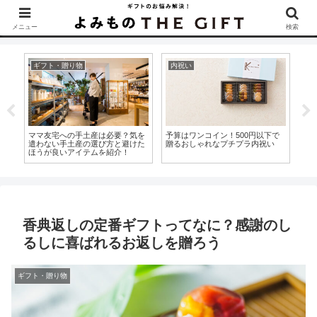
▶︎カタログギフトを探すなら『ソムリエ＠ギフト』をCheck！
メニュー
検索
ギフト・贈り物
内祝い
内
ママ友宅への手土産は必要？気を
予算はワンコイン！500円以下で
お
な
遣わない手土産の選び方と避けた
贈るおしゃれなプチプラ内祝い
も
ほうが良いアイテムを紹介！
ン
香典返しの定番ギフトってなに？感謝のし
るしに喜ばれるお返しを贈ろう
ギフト・贈り物