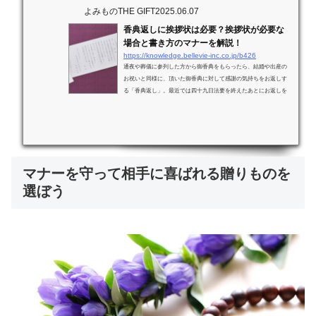
よみものTHE GIFT
2025.06.07
香典返しに挨拶状は必要？挨拶状が必要な
場合と書き方のマナーを解説！
https://knowledge.bellevie-inc.co.jp/b426
通夜や葬儀に参列した方から御香典をもらったら、結婚や出産の
お祝いと同様に、頂いた御香典に対して感謝の気持ちをお返しす
る「香典返し」。最近では四十九日法要を終えたあとにお返しを
する地域や、香典返しを廃止している地域もありますが、香典返
しには最低限のマナーがあります。この記事では、そんなマナー
の中でも“挨拶状”に焦点をあてて、香典返しを渡す時に添える挨
拶状について解説していきます。<br> 最終更新日：2025年6月7
日香典返しの持つ意味お通夜やお葬式に参列した人は「香典」と
して現金をお供えします。そも...
マナーを守って相手に喜ばれる贈りものを
選ぼう