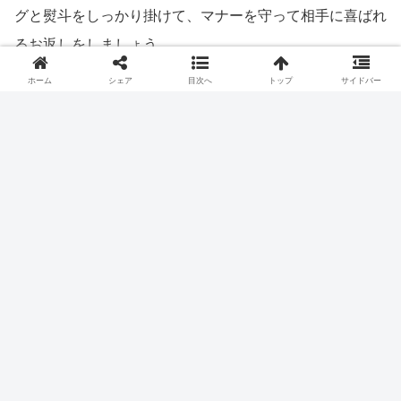
グと熨斗をしっかり掛けて、マナーを守って相手に喜ばれ
るお返しをしましょう。
ホーム
シェア
目次へ
トップ
サイドバー
ギフト・贈り物
カタログギフト
香典返し
シェアする
X
Facebook
はてブ
LINE
コピー
Uri
関連記事