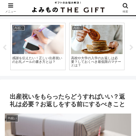
▶︎カタログギフトを探すなら『ソムリエ＠ギフト』をCheck！
メニュー
検索
出産祝い
ギフト・贈り物
内
入院中に出産祝いを渡すのは
義実家へ帰省する時には手土産
内
ー
NG！？相手に喜んでもらうため
を！覚えておきたい礼儀と喜ばれ
き
のマナーを徹底解説！
るギフト
べ
出産祝いをもらったらどうすればいい？返
礼は必要？お返しをする前にするべきこと
内祝い