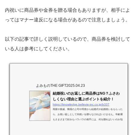
内祝いに商品券や金券を贈る場合もありますが、相手によ
ってはマナー違反になる場合があるので注意しましょう。
以下の記事で詳しく説明しているので、商品券を検討して
いる人は参考にしてください。
よみものTHE GIFT
2025.04.23
結婚祝いのお返しに商品券はNG？ふさわ
しくない理由と選ぶポイントを紹介！
https://knowledge.bellevie-inc.co.jp/b337
両親や親戚、職場の上司や同僚から結婚式や結婚祝いをもらった
ら、お祝い返しとして内祝いを贈らなければいけません。年齢層
もさまざまで好みもバラバラの相手には、何を贈ればいいのか悩
んでしまいます。それぞれの人にあわせて品物を選びたいのはや
まやまだけど、それは時間も手間もかかりますよね。そんなと
き、相手に好きなものを選んでもらえる金券や商品券といったギ