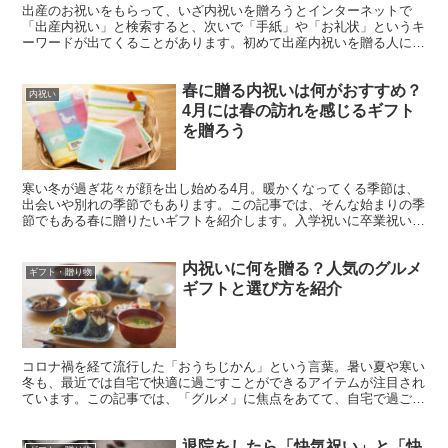
出産のお祝いをもらって、いざ内祝いを贈ろうとインターネットで
「出産内祝い」と検索すると、次いで「手紙」や「お礼状」というキ
ーワードが出てくることがあります。初めて出産内祝いを贈る人にと
っては、品物だけを検討していたのに「お礼状も必要なの？」...
春に贈る内祝いは何がおすすめ？
内祝い
4月には春の訪れを感じるギフト
を贈ろう
寒い冬が過ぎ花々が顔を出し始める4月。暖かくなってくる季節は、
出会いや別れの季節でもあります。この記事では、そんな始まりの季
節でもある春に贈りたいギフトを紹介します。入学祝いに卒業祝い、
内祝いに喜ばれる春ギフトを集めました。季節感のある贈りものを上
手に選んでセンスの良さをアピールしましょう。
内祝いに何を贈る？人気のグルメ
ギフト・贈り物
ギフトと選び方を紹介
コロナ禍を経て流行した「おうちじかん」という言葉。暑い夏や寒い
冬も、最近では自宅で快適に過ごすことができるアイテムが注目され
ています。この記事では、「グルメ」に焦点をあてて、自宅で過ごす
時間が楽しくなるような、内祝いの品物を紹介します。 内...
退院をしたら「快気祝い」と「快