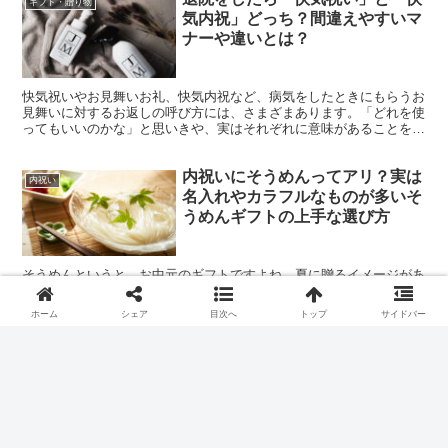
ギフト・贈り物
気内祝」どっち？間違えやすいマ
ナーや違いとは？
快気祝いやお見舞いお礼、快気内祝など、病気をしたときにもらうお
見舞いに対するお返しの呼び方には、さまざまあります。「どれを使
ってもいいのかな」と思いきや、実はそれぞれに意味があることをご
存知ですか？回復の状況によって表書きや贈り方が違うこの...
内祝いにそうめんってアリ？実は
内祝い
名入れやカラフルなものが多いそ
うめんギフトの上手な選び方
そうめんというと、お中元のギフトですよね。夏に贈るイメージがあ
るそうめんですが、お祝いや内祝いのギフトにもそうめんを贈っても
いいものなのか、正直迷うところです。 お祝いや内祝いというと、
ホーム
シェア
目次へ
トップ
サイドバー
華やかなイメージがあります。一方そうめんはというと、どっちかと
いうと地味なイメージ。お祝いや内祝いには不向きなのではないかと
内祝いを渡すときに絶対避けるべ
心配になる人もいるでしょう。食べ方も、そうめんつゆにつけてサラ
内祝い
ッと食べるだけ…の食べものを内祝いに贈っても良いものか悩んでし
き日はいつ？仏滅が嫌われる理由
まいますよね。今回は、揖保乃糸や小豆島、島原や三輪そうめんな
ど、お中元に人気のそうめんの贈り方や選び方やそうめんのおすすめ
の食べ方を紹介します。これを読めば、お中元に限らず、お祝いや内
祝いにも自信を持ってそうめんを贈ることができますよ。