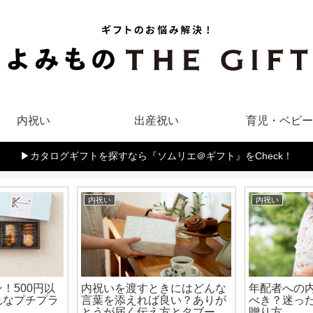
内祝い
出産祝い
育児・ベビー
▶︎カタログギフトを探すなら『ソムリエ＠ギフト』をCheck！
内祝い
内祝い
！500円以
内祝いを渡すときにはどんな
年配者への
れなプチプラ
言葉を添えれば良い？ありが
べき？迷っ
とうが届く伝え方とタブーを
贈り方