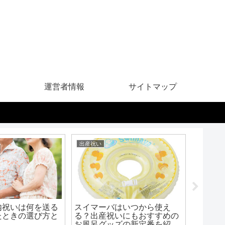
運営者情報
サイトマップ
出産祝い
内祝い
内祝いは何を送る
スイマーバはいつから使え
職場や
たときの選び方と
る？出産祝いにもおすすめの
のしを
お風呂グッズの新定番を紹
し？