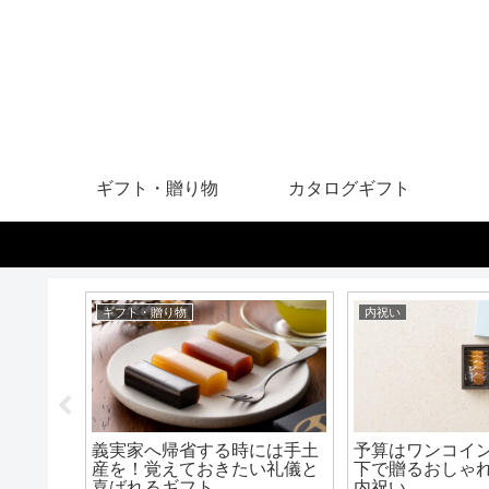
ギフト・贈り物
カタログギフト
ギフト・贈り物
内祝い
する？お
義実家へ帰省する時には手土
予算はワンコイン
や祖父母
産を！覚えておきたい礼儀と
下で贈るおしゃ
喜ばれるギフト
内祝い