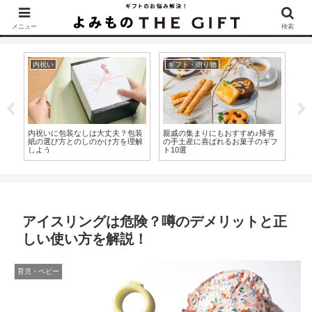
▶︎カタログギフトを探すなら『ソムリエ＠ギフト』をCheck！
メニュー
検索
内祝い
ギフト・贈り物
内
す
内祝いに包装なしは大丈夫？包装
親戚の集まりにもおすすめ♪帰省
内
めの
紙の選び方とのしのかけ方を理解
の手土産に喜ばれるお菓子のギフ
袋
しよう
ト10選
注
アイスリングは危険？噂のデメリットと正
しい使い方を解説！
育児・ベビー