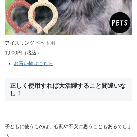
は...
https://knowledge.bellevie-inc.co.jp/b727
暑い！暑い！！とにかく暑い！！毎年最高気温を更新する日本の
夏。体温計かってくらいの温度計に熱中症対策も頭を抱えますよ
ね。そんな暑い夏の必須アイテムとして昨年から話題となってい
る「アイスリング」。暑さに弱い子どもやペットにまで使える熱
中症対策として人気を集めています。この記事では、アイスリン
グの魅力や使い方、購入場所について詳しく解説していきます。
最終更新日：2025年4月15日 ℃が過ぎる夏の必須アイテム「suo
のアイスリング」とは首にかけるだけで涼しくなる暑さ対策にぴ
ったりのアイスリング。最近ではネッ...
2023年はペット用も大人気！