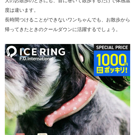
で再び凍ってくれるので溶けてしまっても安心です。
他にも、屋外で使うとすぐに溶けてしまうという声がある
一方で、室内で使うときには大活躍します。
お部屋で遊ぶときや、屋内施設で遊ぶときなどにも、つけ
ているだけでクールダウンできますよ。 室内なので、す
ぐに溶けてしまうこともありません。
アイスリングの魅力については、以下で詳しく解説してい
ます。
よみものTHE GIFT
2025.04.15
アイスリングはいつから使える？令和の夏
の必須アイテム「suoのアイスリング」と