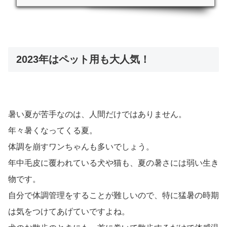
ここまで何度も説明したとおり、アイスリングの最大のメ
リットが「28℃で凍る」ということ。
これは、冷蔵庫に入れなくても25℃程度の部屋の温度で2
時間ほど放置しているだけで固まるということです。
冷気に当てるともっと早く凍るのも嬉しいポイント。
また、結露することがないので急激に冷えることが苦手な
人やクーラーの風が苦手な人にぴったりです。
じんわりと涼しくなってくるので、子どもにもおすすめで
す。
お風呂上がりに涼むときにもぴったりですね。
夏場では、真夏の暑い日だけではなく、例えば屋外のスポ
ーツ観戦にもおすすめ。
凍らせた飲み物を持参していたら、一緒においておくだけ