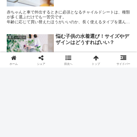
アイスリング ペット用
1,000円（税込）
お買い物はこちら
ホーム
シェア
目次へ
トップ
サイドバー
正しく使用すれば大活躍すること間違いな
し！