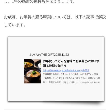
し、1年の感謝の気持ちを伝えましょう。
お歳暮、お年賀の贈る時期については、以下の記事で解説
しています。
よみものTHE GIFT
2025.11.22
お年賀ってどんな意味？お歳暮との違いや
贈る時期を知ろう
https://knowledge.bellevie-inc.co.jp/b791
季節の贈りものに「お中元」や「お歳暮」がありますが、実は
「お年賀」というギフトがあるのをご存知ですか。年賀という言
葉は、年賀状や年賀はがきなどで聞いたことがあるかもしれませ
んが、なかなか聞き慣れないこの「御年賀」という言葉。実は、
取引先や会社への贈答品、いわゆる法人ギフトで多く利用されて
います。地域にもよりますが、個人間では親戚や義理の実家への
新年のご挨拶にいくときに持参する手土産がお年賀にあたりま
す。中には“やめたい”という人もいるかもしれまでんが、大切な
新年の挨拶はしておいたほうが良好な人...