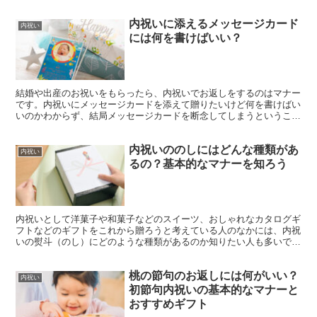
祝いの品として人気なもののひとつは、お菓子です。 お菓子は「消
えもの」といわれるように食べたらなくなってしまうため、避けたほ
内祝いに添えるメッセージカード
うがよいように思えるかもしれません。 しかし、価値観が多様化し
内祝い
ている中、美味しいお菓子や可愛いお菓子を贈るとかえって喜ばれる
には何を書けばいい？
ことも多いのです。 熨斗の掛け方や相場などきちんとマナーを守り
ながら、相手に喜んでもらえるオシャレでハイセンスなお菓子を贈り
ましょう。
最終更新日：2023年9月14日
結婚や出産のお祝いをもらったら、内祝いでお返しをするのはマナー
です。内祝いにメッセージカードを添えて贈りたいけど何を書けばい
いのかわからず、結局メッセージカードを断念してしまうということ
もあるのではないでしょうか。この記事では、内祝いに添えるメッセ
ージカードの書き方や利用方法などについて紹介します。相手が喜ぶ
内祝いののしにはどんな種類があ
顔を想像しながらアイテムを選んでいる時間も贈りものではあるけれ
内祝い
ど、やっぱり感謝の気持ちはしっかり言葉で綴って伝えたいですよ
るの？基本的なマナーを知ろう
ね。受け取った相手が思わず笑顔になるメッセージカードを添えて、
ありがとうの気持ちを贈りましょう。
内祝いとして洋菓子や和菓子などのスイーツ、おしゃれなカタログギ
フトなどのギフトをこれから贈ろうと考えている人のなかには、内祝
いの熨斗（のし）にどのような種類があるのか知りたい人も多いでし
ょう。内祝いを贈る場合はのしに関する基本的なマナーを守り、感謝
の気持ちを表すことが欠かせません。この記事では、内祝いとは何な
桃の節句のお返しには何がいい？
のか、のし関連について種類や掛け方、書き方など、基本的なマナー
内祝い
について詳しく解説していきます。
初節句内祝いの基本的なマナーと
最終更新日：2023年11月15日
おすすめギフト