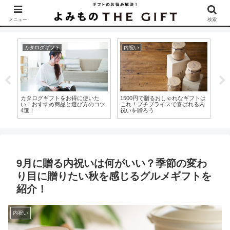
▶︎カタログギフトを探すなら『ソムリエ＠ギフト』をCheck！
メニュー
検索
内祝い
ギフト・贈り物
カ
トは
初節句はいつお祝いする？お返し
初盆を迎えたらどうすればいい？
香
内
の必要性と両親や祖父母への内祝
訪問できない時のお供えの渡し方
礼
いの渡し方
と
9月に贈る内祝いは何がいい？季節の変わ
り目に贈りたい秋を感じるグルメギフトを
紹介！
内祝い