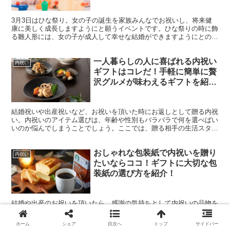
3月3日はひな祭り。女の子の誕生を家族みんなでお祝いし、将来健
康に美しく成長しますようにと願うイベントです。ひな祭りの時に飾
る雛人形には、女の子が成人して幸せな結婚ができますようにとの願
いも込められています。生まれてはじめて迎える桃の節句にには、親
しい友人や身内からお祝いを受け取る事があるでしょう。この記事で
一人暮らしの人に喜ばれる内祝い
は、桃の節句で頂いたお祝いに対してお返しは必要か、贈る場合のマ
内祝い
ナーやおすすめの品物を紹介します。
ギフトはコレだ！手軽に簡単に贅
沢グルメが味わえるギフトを紹
介！
結婚祝いや出産祝いなど、お祝いを頂いた時にお返しとして贈る内祝
い。内祝いのアイテム選びは、年齢や性別もバラバラで何を選べばい
いのか悩んでしまうことでしょう。ここでは、贈る相手の生活スタイ
ルに焦点を当て、一人暮らしの人に喜ばれる内祝いの選び方について
紹介していきます。
おしゃれな包装紙で内祝いを贈り
最終更新日:2022年8月3日
内祝い
たいならココ！ギフトに大切な包
装紙の選び方を紹介！
結婚や出産のお祝いを頂いたら、感謝の気持ちとして内祝いの品物を
贈ります。あなたは、内祝いの品物を選ぶ時の決め手はなんですか？
人それぞれ、値段や相手に喜ばれる贈りものを選ぶことなど、その品
ホーム
シェア
目次へ
トップ
サイドバー
物にしようと思うポイントは違うでしょう。今回は、内祝いの品物を