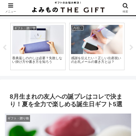
▶︎カタログギフトを探すなら『ソムリエ＠ギフト』をCheck！
メニュー
検索
内祝い
内祝い
内
い
内祝いは半返しにするのは常識？
内祝いに包装なしは大丈夫？包装
お
内祝いの相場と金額の目安を知ろ
紙の選び方とのしのかけ方を理解
も
う
しよう
ン
8月生まれの友人への誕プレはコレで決ま
り！夏を全力で楽しめる誕生日ギフト5選
ギフト・贈り物