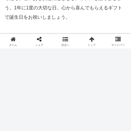
う。1年に1度の大切な日。心から喜んでもらえるギフト
で誕生日をお祝いしましょう。
ギフト・贈り物
誕生日ギフト
アイスクリームギフト
ホーム
シェア
目次へ
トップ
サイドバー
お酒のギフト
シェアする
X
Facebook
はてブ
LINE
コピー
Uri
関連記事