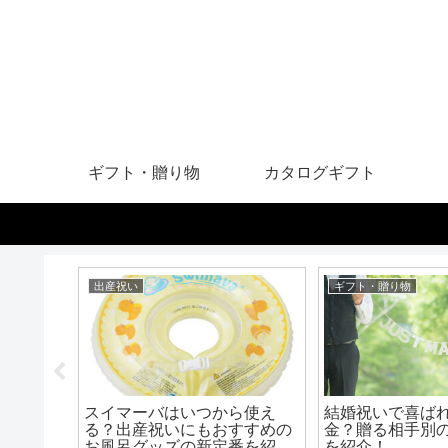
ギフト・贈り物
カタログギフト
出産祝い
ギフト・贈り物
れなギフ
スイマーバはいつから使え
結婚祝いで喜ば
イスで喜
る？出産祝いにもおすすめの
金？贈る相手別
う
お風呂グッズの新定番を紹
を紹介！