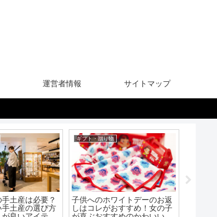
運営者情報
サイトマップ
ギフト・贈り物
内祝い
の手土産は必要？
子供へのホワイトデーのお返
感謝を
い手土産の選び方
しはコレがおすすめ！女の子
祝いの
うが良いアイテム
が喜ぶおすすめのかわいいス
は？