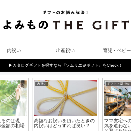
内祝い
出産祝い
育児・ベビー
▶︎カタログギフトを探すなら『ソムリエ＠ギフト』をCheck！
内祝い
ギフト・贈り物
れるのは現
高額なお祝いを頂いたときの
ママ友宅へ
の金額の相場
内祝いはどうすれば良い？
気を遣わな
と避けたほ