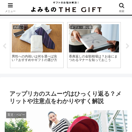
▶︎カタログギフトを探すなら『ソムリエ＠ギフト』をCheck！
メニュー
検索
内祝い
ギフト・贈り物
内
す
男性への内祝いは何を選べば良
香典返しの金額相場は？お金にま
内
めの
い？おすすめやギフトの選び方
つわるマナーを知っておこう
を
く
アップリカのスムーヴはひっくり返る？メ
リットや注意点をわかりやすく解説
育児・ベビー