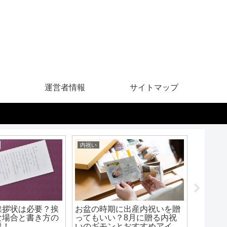
運営者情報
サイトマップ
内祝い
内祝い
挨拶状は必要？挨
お盆の時期に出産内祝いを贈
内祝い
な場合と書き方の
ってもいい？8月に贈る内祝
と通販
説！
いのギモンとおすすめアイテ
メリッ