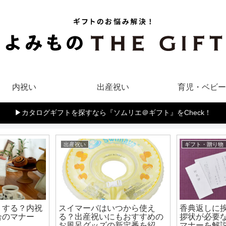
内祝い
出産祝い
育児・ベビー
▶︎カタログギフトを探すなら『ソムリエ＠ギフト』をCheck！
出産祝い
ギフト・贈り物
うする？内祝
スイマーバはいつから使え
香典返しに
合のマナー
る？出産祝いにもおすすめの
拶状が必要
お風呂グッズの新定番を紹
マナーを解