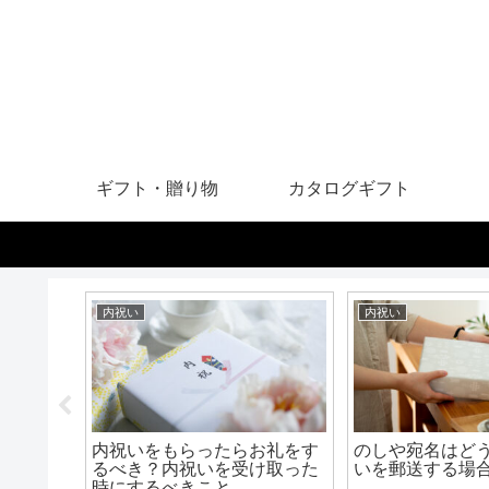
ギフト・贈り物
カタログギフト
内祝い
内祝い
場はいく
内祝いをもらったらお礼をす
のしや宛名はど
ーや準備
るべき？内祝いを受け取った
いを郵送する場
説！
時にするべきこと