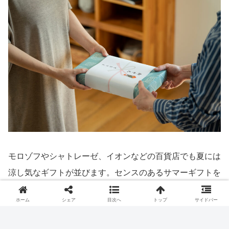
夏休み期間中やお盆の時期は、実家に帰省する人もいるの
ではないでしょうか。
実家に帰る時に、ちょっとした手土産を持っていくと、き
っととても喜んでもらえることでしょう。
特に大切な人には、おしゃれな銘店のスイーツギフトを持
ホーム
シェア
目次へ
トップ
サイドバー
参しましょう。きっと喜んでもらえる贈りものになります