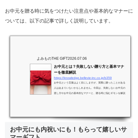
お中元を贈る時に気をつけたい注意点や基本的なマナーに
ついては、以下の記事で詳しく説明しています。
よみものTHE GIFT
2026.07.06
お中元とは？失敗しない贈り方と基本マナ
ーを徹底解説
https://knowledge.bellevie-inc.co.jp/b359
お中元という言葉はよく目にしますが、実際に贈ったことがある
人はあまりいないかもしれません。今回は、失敗しないお中元の
渡し方やお中元の基本的なマナーと、贈る時に悩むギモンを解説
していきます。これまであまり触れることがなかったお中元とい
う習慣も、結婚して家族が増えると突然受け取ることや贈らなけ
ればいけない時が来るかもしれません。お中元に人気のお菓子の
選び方など、これから良好な人間関係を築いていくためにも、今
のうちにしっかりと理解しておくと安心です。お中元とは？夏が
近づいてくると、お中元という言葉...
お中元にも内祝いにも！もらって嬉しいサ
マーギフト