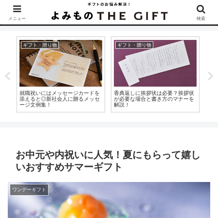
▶︎カタログギフトを探すなら『ソムリエ＠ギフト』をCheck！
メニュー
検索
ギフト・贈り物
ギフト・贈り物
内
いた
就職祝いにはメッセージカードを
香典返しに挨拶状は必要？挨拶状
内
品
添えると◎新社会人に贈るメッセ
が必要な場合と書き方のマナーを
袋
ージ文例集！
解説！
注
お中元や内祝いに人気！夏にもらって嬉し
いおすすめサマーギフト
ワンデーギフト