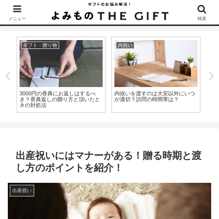
▶︎カタログギフトを探すなら『ソムリエ＠ギフト』をCheck！
メニュー
検索
ギフト・贈り物
内祝い
カ
つ
就職祝いにはメッセージカードを
お盆の時期に出産内祝いを贈って
内
添えると◎新社会人に贈るメッセ
もいい？8月に贈る内祝いのギモ
マ
ージ文例集！
ンとおすすめアイテムを紹介！
う
出産祝いにはマナーがある！贈る時期と渡
し方のポイントを紹介！
出産祝い