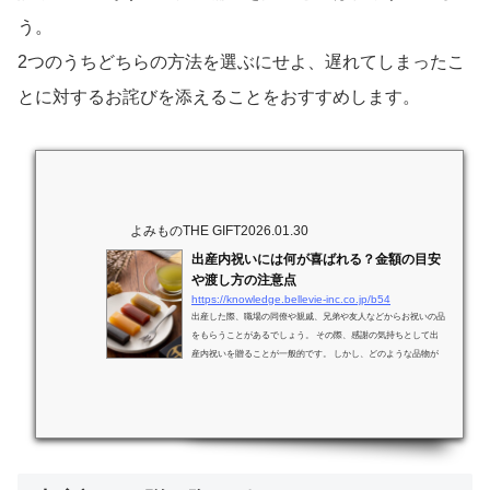
う。
2つのうちどちらの方法を選ぶにせよ、遅れてしまったこ
とに対するお詫びを添えることをおすすめします。
よみものTHE GIFT
2026.01.30
出産内祝いには何が喜ばれる？金額の目安
や渡し方の注意点
https://knowledge.bellevie-inc.co.jp/b54
出産した際、職場の同僚や親戚、兄弟や友人などからお祝いの品
をもらうことがあるでしょう。 その際、感謝の気持ちとして出
産内祝いを贈ることが一般的です。 しかし、どのような品物が
喜ばれるのかわからずに悩んでいる人も多いでしょう。 この記
事では、出産の内祝いで喜ばれる品物や、予算や金額の目安、渡
し方の注意点などについて詳しく解説します。最終更新日：2026
年2月1日出産内祝いはいつから用意しておけばいい？出産を控え
ている女性にとって、内祝いを用意するタイミングは悩ましいと
ころです。先に準備を済ませておいたほ...