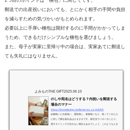
2つ目のポイントは「梱包」に関してです。
郵送での出産祝いにおいても、とにかく相手の手間や負担
を減らすための気づかいがもとめられます。
必要以上に手厚い梱包は開封するのに手間がかかってしま
うため、できるだけシンプルな梱包を選びましょう。
また、母子が実家に里帰り中の場合は、実家あてに郵送し
ても失礼にはなりません。
よみものTHE GIFT
2025.06.10
のしや宛名はどうする？内祝いを郵送する
場合のマナー
https://knowledge.bellevie-inc.co.jp/b64
結婚祝いに出産祝い、退院祝い、新築祝いなど、祝ってくれた人
に対して贈る返礼品はさまざまです。新生活でバタバタしたり、
渡すタイミングが合わない場合もあるでしょう。このようなとき
は、内祝いを郵送するという方法もあります。ただし、内祝いを