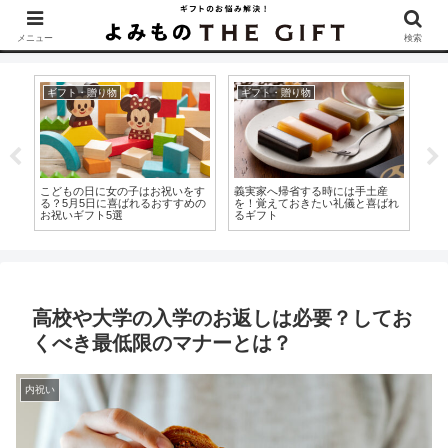
▶︎カタログギフトを探すなら『ソムリエ＠ギフト』をCheck！
メニュー
検索
ギフト・贈り物
ギフト・贈り物
出
午
こどもの日に女の子はお祝いをす
義実家へ帰省する時には手土産
ス
を
る？5月5日に喜ばれるおすすめの
を！覚えておきたい礼儀と喜ばれ
産
お祝いギフト5選
るギフト
ズ
高校や大学の入学のお返しは必要？してお
くべき最低限のマナーとは？
内祝い