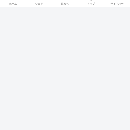
てみましょう。
ホーム
シェア
目次へ
トップ
サイドバー
インターネットでの購入を検討しているなら、是非利用し
てみてくださいね。
祝ってくれた人への感謝の気持ちを伝えよ
う