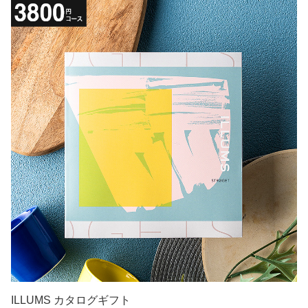
お祝い・プレゼントにおすすめのカタログギフ
ト
北欧デザインのインテリア雑貨は、世界中の人々を魅了
し、手にした人の日常に幸せを運んでくれます。
北欧雑貨が選べるイルムスのカタログギフトは、そんな穏
やかな生活を贈ることが出来る雑貨が多数掲載されていま
す。シンプルだからこそおしゃれな空間をデザインでき
る、シンプルでナチュラルをキーワードに、おしゃれな北
欧雑貨を選ぶことができるカタログギフトなので、結婚の
お祝いや新築のお祝いでの利用におすすめです。