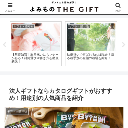
▶︎カタログギフトを探すなら『ソムリエ＠ギフト』をCheck！
メニュー
検索
ギフト・贈り物
ギフト・贈り物
ギ
豪
【基礎知識】出産祝いにもマナー
結婚祝いで喜ばれるのは現金？贈
退
がある！封筒選びや書き方を徹底
る相手別の金額の相場を紹介！
餞
解説！
て
法人ギフトならカタログギフトがおすす
め！用途別の人気商品を紹介
ギフト・贈り物