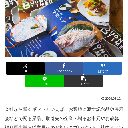
X
Facebook
はてブ
LINE
コピー
2026.05.12
会社から贈るギフトといえば、お客様に渡す記念品や展示
会などで配る景品、取引先の企業へ贈るお中元やお歳暮、
福利厚生贈る従業員へのお祝いのプレゼント、社内イベン