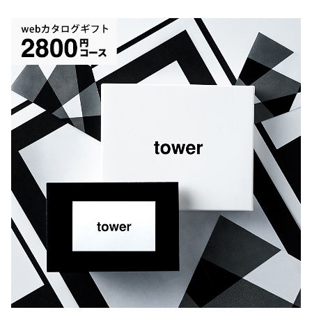
「あったらいいな」をコンセプトに、日常に感じる不便さ
を快適なものにしてくれる、SNSでも話題の山崎実業の
tower。そんなtowerのアイテムばかりが掲載されたカタロ
グギフトです。
キッチンからバスルーム、リビングに玄関まわりのアイテ
ムまで、幅広いカテゴリの商品が選べます。
また、このtowerのカタログギフトは、冊子とは違ってイ
ンターネットから商品を選ぶタイプのカタログギフト。
常に情報が更新されるので、新商品やメディアで話題の商
品、シーズンものなど最新のアイテムを選ぶことができる
のも嬉しいポイント。カードタイプなので手渡すときも荷
物になる心配はありません。