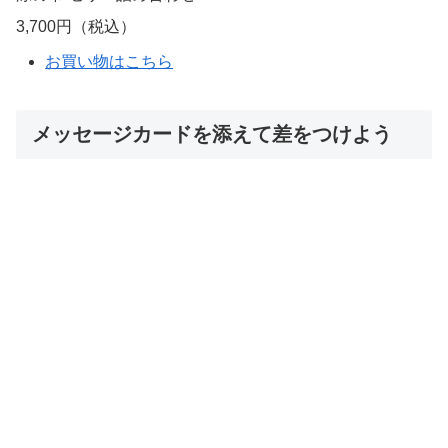
Hitotoe スイーツファクトリー 28個入り
3,240円（税込）
お買い物はこちら
【9位】榮太樓總本鋪 あんみつ
日本橋で200年続く菓子店・榮太樓總本舗が贈る、2種の
あんみつのギフトセットです。ツルンとした食感の寒天、