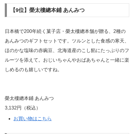
今治タオル 寿々 紅白タオルセット
770円（税込）
お買い物はこちら
【8位】Hitotoe スイーツファクトリー
焼き菓子ギフトは、暑い季節にはあまり選ばれない傾向に
あります。焼き菓子＝秋というイメージや、涼しくなって
からのあったかギフトとして人気で、また暑い季節に焼き
菓子は重く感じることも理由のひとつです。しかし、8月
はお盆の季節。帰省の季節でもあります。家族みんなで集
まる機会が多い時期には、みんなで分け合えるスイーツギ