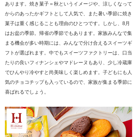
凍らせて食べるアイスデザート
3,180円（税込）
お買い物はこちら
【7位】今治タオル 寿々 紅白タオルセット
紅白の色合いは、昔から日本で親しまれている縁起の良い
色です。毎日の生活の中で使いやすいハンドタオル2枚セ
ットなので、男性や女性に関わらず喜ばれるギフトです。
夏は汗もかきやすいので、ハンカチよりも大きめのハンド
タオルが重宝します。紅白の色合いに麻模様の縁起づくし
のタオルギフトは、、新築や快気祝いなどの内祝いに人気
のアイテムです。ハンドタオル2枚で1000円以内というの