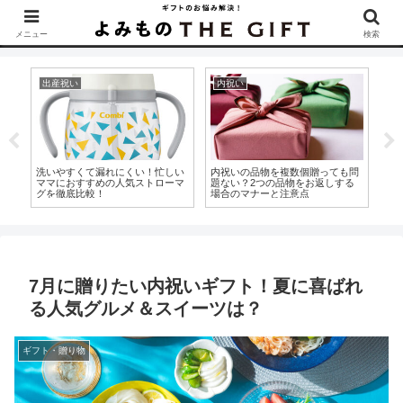
▶︎カタログギフトを探すなら『ソムリエ＠ギフト』をCheck！
メニュー
検索
出産祝い
内祝い
ギ
ぶ
洗いやすくて漏れにくい！忙しい
内祝いの品物を複数個贈っても問
成
ママにおすすめの人気ストローマ
題ない？2つの品物をお返しする
渡
グを徹底比較！
場合のマナーと注意点
に
7月に贈りたい内祝いギフト！夏に喜ばれ
る人気グルメ＆スイーツは？
ギフト・贈り物