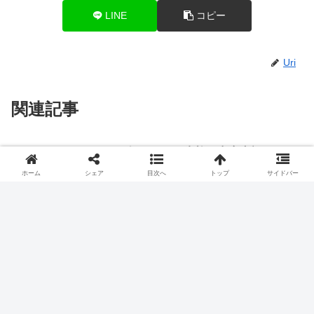
て、見た目の高級感は抜群です。ガラスに入っていること
でゼリーの中の果実が埋もれることなく透けて見えるの
は、見た目も涼しげですよね。夏の暑い時期を涼しく楽し
く乗り越えられる、見た目から涼しくなれるスイーツで
す。
ホーム
シェア
目次へ
トップ
サイドバー