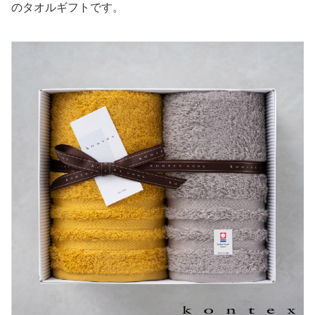
ゴルフのプレー中に使うシーンも多いので、景品として選
ぶならおしゃれなデザインのものを選ぶと良いでしょう。
今治タオルのオリジナルブランドの今治マーク認定のタオ
ルギフト「コンテックス」。
厳選された素材を使って「安心、安全」につとめるコンテ
ックス。
カジュアルなデザインが印象的で、シンプルなデザインが
特徴です。
何よりも「使う人にとって良い姿」を考え、安心して使っ
てもらえるタオルを目指すコンテックスのブランドイメー
ジに相応しい、シンプルで男女問わず使いやすいデザイン
のタオルギフトです。