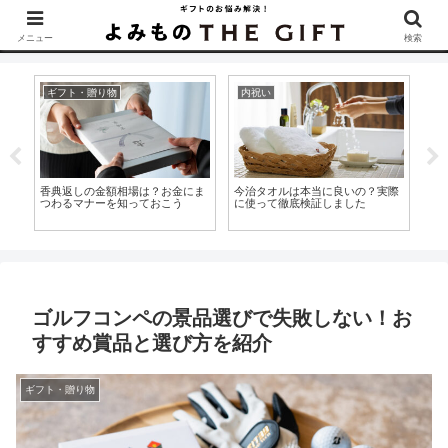
▶︎カタログギフトを探すなら『ソムリエ＠ギフト』をCheck！
メニュー
検索
ギフト・贈り物
内祝い
ギ
ば
香典返しの金額相場は？お金にま
今治タオルは本当に良いの？実際
年
る
つわるマナーを知っておこう
に使って徹底検証しました
省
と
ゴルフコンペの景品選びで失敗しない！お
すすめ賞品と選び方を紹介
ギフト・贈り物