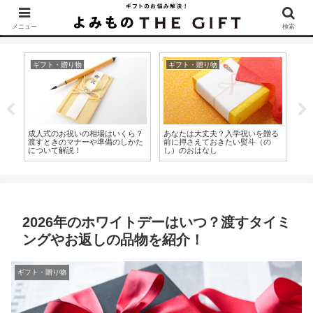
▶︎カタログギフトを探すなら『ソムリエ＠ギフト』をCheck！
メニュー
検索
ギフト・贈り物
ギフト・贈り物
内
ー
成人式のお祝いの相場はいくら？
あなたは大丈夫？入学祝いを贈る
出
底
渡すときのマナーや準備のしかた
前に押さえておきたい熨斗（の
い
について解説！
し）のおはなし
前
2026年のホワイトデーはいつ？渡すタイミ
ングやお返しの品物を紹介！
ギフト・贈り物