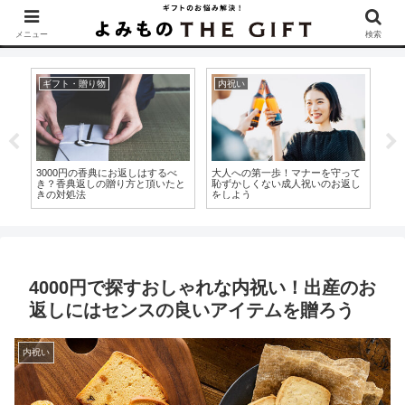
▶︎カタログギフトを探すなら『ソムリエ＠ギフト』をCheck！
メニュー
検索
い
カタログギフト
ギフト・贈り物
への第一歩！マナーを守って
カタログギフトのハガキ紛失！申
インフルエンザ療
かしくない成人祝いのお返し
し込みできない時に慌てないため
し入れに喜ばれる
よう
の対処法を解説！
4000円で探すおしゃれな内祝い！出産のお
返しにはセンスの良いアイテムを贈ろう
内祝い