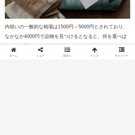
内祝いの一般的な相場は1500円～5000円とされており、
なかなか4000円で品物を見つけるとなると、何を選べば
よいのか悩んでしまいますよね。
内祝いの準備をするときには、まずお祝いの金額から内祝
ホーム
シェア
目次へ
トップ
サイドバー
いの予算を決めるので、金額から品物を見つけるのは難し
いでしょう。
4000円で喜ばれる内祝いは、タオルやグルメなど毎日の
生活の中で贅沢な気分を味わうことが出来るギフトを選び
ましょう。
特別なものよりも、毎日使うもの、食べるものをワンラン
ク上げるアイテムは、おうち時間が長くなってきた今一番
喜ばれるアイテムです。