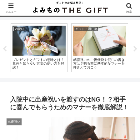
▶︎カタログギフトを探すなら『ソムリエ＠ギフト』をCheck！
メニュー
検索
ギフト・贈り物
ギフト・贈り物
ギ
き
お餞別とは？言葉の意味とプレゼ
結婚祝いで喜ばれるのは現金？贈
入
を
ントする時のマナーやおすすめア
る相手別の金額の相場を紹介！
も
イテムを紹介！
紹
入院中に出産祝いを渡すのはNG！？相手
に喜んでもらうためのマナーを徹底解説！
出産祝い