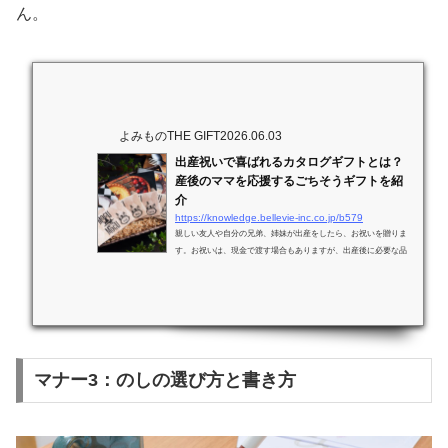
ん。
よみものTHE GIFT
2026.06.03
出産祝いで喜ばれるカタログギフトとは？
産後のママを応援するごちそうギフトを紹
介
https://knowledge.bellevie-inc.co.jp/b579
親しい友人や自分の兄弟、姉妹が出産をしたら、お祝いを贈りま
す。お祝いは、現金で渡す場合もありますが、出産後に必要な品
物を贈ることもあるでしょう。この記事では、そんな出産祝いに
品物を贈る場合におすすめのアイテムを紹介します。今回は、カ
タログギフト。産後のママを癒やしてくれるおしゃれで喜ばれる
カタログギフトの選び方を紹介していきます。出産祝いにカタロ
グギフトはあり？出産のお祝いは、職場の上司や同僚、親しい友
人などから受け取るでしょう。みんな、生まれてくる赤ちゃんや
お母さんへのギフトを考えて素敵な...
マナー3：のしの選び方と書き方