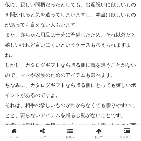
仮に、親しい間柄だったとしても、出産祝いに欲しいもの
を聞かれると気を遣ってしまいますし、本当は欲しいもの
があっても言えない人もいます。
また、赤ちゃん用品は十分に準備したため、それ以外だと
嬉しいけれど言いにくいというケースも考えられますよ
ね。
しかし、カタログギフトなら贈る側に気を遣うことがない
ので、ママや家族のためのアイテムも選べます。
ちなみに、カタログギフトなら贈る側にとっても嬉しいポ
イントがあるのですよ。
それは、相手の欲しいものがわからなくても贈りやすいこ
とと、要らないアイテムを贈る心配がないことです。
お祝いは気持ちが大切とはいえ、せっかく贈ったものが実
は必要なかった、好みではなく使う機会がないとなったら
ホーム
シェア
目次へ
トップ
サイドバー