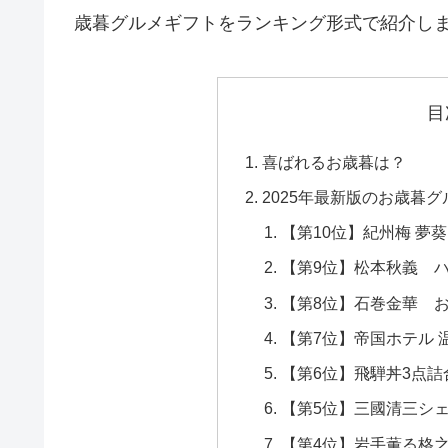
歳暮グルメギフトをランキング形式で紹介し
目
喜ばれるお歳暮は？
2025年最新版のお歳暮
【第10位】紀州梅 夢葵
【第9位】松本秋義 
【第8位】石巻金華 
【第7位】帝国ホテル 
【第6位】飛騨丼3点詰
【第5位】三國清三シ
【第4位】岩手薫る格