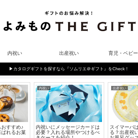
内祝い
出産祝い
育児・ベビー
▶︎カタログギフトを探すなら『ソムリエ＠ギフト』をCheck！
内祝い
出産祝い
おすすめ♪
内祝いにメッセージカードは
スイマーバ
喜ばれるお菓
必要？入れる場所やつけるべ
る？出産祝
きケースを紹介！
お風呂グッ