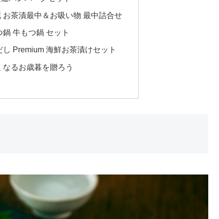
 お茶漬最中＆お吸い物 最中詰合せ
つ鍋 牛もつ鍋 セット
し Premium 海鮮お茶漬けセット
くなるお歳暮を贈ろう