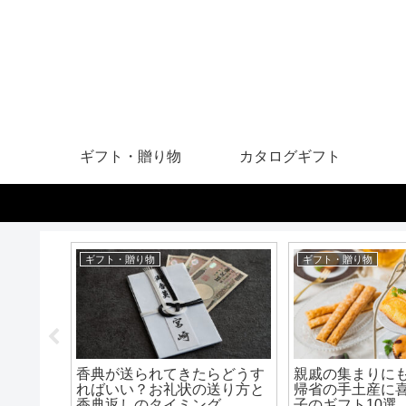
ギフト・贈り物
カタログギフト
ギフト・贈り物
ギフト・贈り物
なものを
香典が送られてきたらどうす
親戚の集まりにも
い封筒の
ればいい？お礼状の送り方と
帰省の手土産に
香典返しのタイミング
子のギフト10選