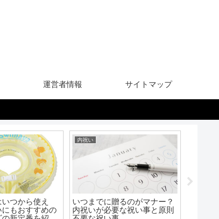
運営者情報
サイトマップ
内祝い
ギフト・
はいつから使え
いつまでに贈るのがマナー？
香典返
いにもおすすめの
内祝いが必要な祝い事と原則
拶状が
ズの新定番を紹
不要な祝い事
マナー