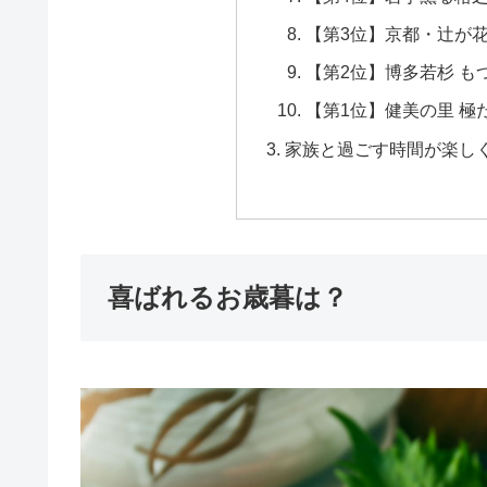
【第3位】京都・辻が花
【第2位】博多若杉 も
【第1位】健美の里 極だ
家族と過ごす時間が楽し
喜ばれるお歳暮は？