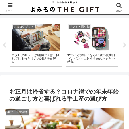
▶︎カタログギフトを探すなら『ソムリエ＠ギフト』をCheck！
メニュー
検索
内祝い
ギフト・贈り物
内
生日
大人への第一歩！マナーを守って
香典返しに挨拶状は必要？挨拶状
内
ゃ
恥ずかしくない成人祝いのお返し
が必要な場合と書き方のマナーを
う
をしよう
解説！
お
お正月は帰省する？コロナ禍での年末年始
の過ごし方と喜ばれる手土産の選び方
ギフト・贈り物