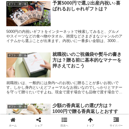
予算5000円で選ぶ出産内祝い♪喜
ギフト・贈り物
ばれるおしゃれギフトは？
5000円の内祝いギフトをインターネットで検索してみると、グルメ
やスイーツなどの食べ物やタオル、雑貨などさまざまなジャンルのア
イテムから選ぶことが出来ます。内祝いに一番多い金額は、3000円
～5000円なので、この価格帯でのアイテムの種類は...
就職祝いのご祝儀袋や熨斗の書き
ギフト・贈り物
方は？贈る前に基本的なマナーを
押さえておこう
就職祝いは、一般的には身内へのお祝いに贈ることが多いお祝いで
す。しかし身内といえどフォーマルなお祝いなのでしっかりとマナー
を守って贈りたいですよね。現金で渡す場合でも品物で渡す場合で
も、ご祝儀袋や熨斗に必要なことを書いて贈りましょう。ここでは、
就職祝いに使用するご祝儀袋や熨斗について解説していきます。
少額の香典返しの選び方は？
ギフト・贈り物
1000円で贈る香典返しとおすす
めの品物7選
ホーム
シェア
目次へ
トップ
サイドバー