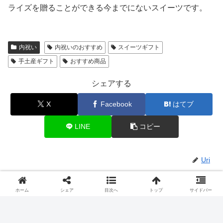
ライズを贈ることができる今までにないスイーツです。
内祝い
内祝いのおすすめ
スイーツギフト
手土産ギフト
おすすめ商品
シェアする
X
Facebook
はてブ
LINE
コピー
Uri
関連記事
ホーム
シェア
目次へ
トップ
サイドバー