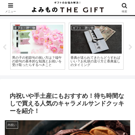
▶︎カタログギフトを探すなら『ソムリエ＠ギフト』をCheck！
メニュー
検索
ギフト・贈り物
ギフト・贈り物
ギ
？
男の子の初節句の祝い方は？端午
香典が送られてきたらどうすれば
就
方
の節句の基本的な知識とお祝いを
いい？お礼状の送り方と香典返し
方
受け取ったらするべきこと
のタイミング
押
内祝いや手土産にもおすすめ！待ち時間な
しで買える人気のキャラメルサンドクッキ
ーを紹介！
内祝い