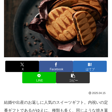
X
Facebook
はてブ
LINE
コピー
2025.04.15
結婚や出産のお返しに人気のスイーツギフト。内祝いの定
番ギフトであるがゆえに、種類も多く、同じような焼き菓