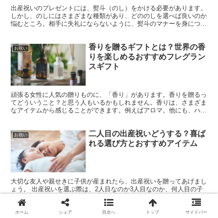
出産祝いのプレゼントには、熨斗（のし）をかける必要があります。
しかし、のしにはさまざまな種類があり、どののしを選べば良いのか
悩むところ。相手に失礼にならないように、熨斗のマナーを身につけ
ておきましょう。この記事では、出産祝いにかけるのしにつ...
香りを贈るギフトとは？世界の香
お祝い
りを楽しめるおすすめフレグラン
スギフト
頑張る女性に人気の贈りものに、「香り」があります。香りを贈るっ
てどういうこと？と思う人もいるかもしれません。香りは、さまざま
なアイテムから感じることができます。例えばアロマ。他にも、ハン
ドソープに入浴剤、ハーブティなどの飲み物からも香りを感...
二人目の出産祝いどうする？喜ば
お祝い
れる選び方とおすすめアイテム
大切な友人や親せきに子供が産まれたら、出産祝いを贈ってあげまし
ょう。 出産祝いを選ぶ際は、2人目なのか3人目なのか、何人目の子
どもかを意識することが大切です。 産まれた子どもが一人目なのか
二人目なのか、または男の子か女の子かによって、出産祝...
ホーム
シェア
目次へ
トップ
サイドバー