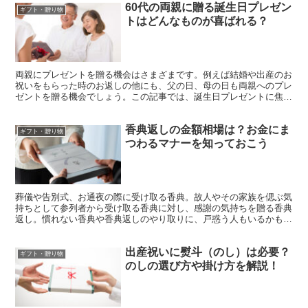
60代の両親に贈る誕生日プレゼン
い味に出会えるチャンスなのです。日本のチョコレートとの味の違い
ギフト・贈り物
を楽しみながら、自分が特別だと感じるひと粒を大好きな彼に贈りま
トはどんなものが喜ばれる？
しょう。
最終更新日：2021年1月18日
両親にプレゼントを贈る機会はさまざまです。例えば結婚や出産のお
祝いをもらった時のお返しの他にも、父の日、母の日も両親へのプレ
ゼントを贈る機会でしょう。この記事では、誕生日プレゼントに焦点
をあてて、「両親には何を贈れば喜ばれるか」という疑問や...
香典返しの金額相場は？お金にま
ギフト・贈り物
つわるマナーを知っておこう
葬儀や告別式、お通夜の際に受け取る香典。故人やその家族を偲ぶ気
持ちとして参列者から受け取る香典に対し、感謝の気持ちを贈る香典
返し。慣れない香典や香典返しのやり取りに、戸惑う人もいるかもし
れません。この記事では、香典返しを理解する上で切り離せない「お
金」にまつわるマナーについて解説します。最低限のマナーを理解し
出産祝いに熨斗（のし）は必要？
て、相手に対して失礼にならないようにしておきましょう。
ギフト・贈り物
最終更新日：2024年3月1日
のしの選び方や掛け方を解説！