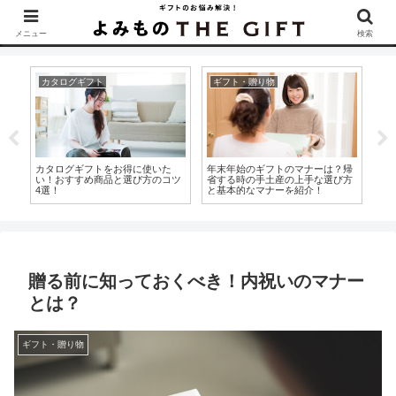
▶︎カタログギフトを探すなら『ソムリエ＠ギフト』をCheck！
メニュー
検索
カタログギフト
ギフト・贈り物
内
金
カタログギフトをお得に使いた
年末年始のギフトのマナーは？帰
お
を
い！おすすめ商品と選び方のコツ
省する時の手土産の上手な選び方
も
4選！
と基本的なマナーを紹介！
ン
贈る前に知っておくべき！内祝いのマナー
とは？
ギフト・贈り物