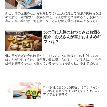
新しい命の誕生を心から祝福してくれた人に対して感謝の気持ちを込
めて贈る出産内祝い。家族が増え、そんな中で準備することも多い出
産の内祝い選びは、何を贈るか、どんな物を選べば喜んでもらえる
か、悩めば悩むほど贈る時期も逃してしまいがちです。そこで...
父の日に人気のおつまみとお酒を
ワンデーギフト
紹介！お父さんが喜ぶおすすめギ
フトは？
母の日が過ぎた今の時期から、お父さんへの贈りものを検討してみて
はいかがでしょうか。毎年父の日に贈りものをしている人は、「今年
は何を贈ろうかな」と悩んでいるかもしれませんね。今まで父の日に
贈りものをしてなかった人も、「何を贈れば喜んでくれるの...
20代女性に喜ばれる内祝いはコレ！イン
スタ映えやオンライン映えするかわいい
アイテムを贈ろう