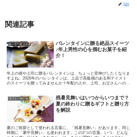
Uri
関連記事
バレンタインに贈る絶品スイーツ
ワンデーギフト
♪年上男性の心を掴むお菓子を紹
介！
年上の彼や上司に贈るバレンタインは、ちょっと背伸びしたくなりま
すよね。2026年のバレンタインは、上品で高級感のある和テイスト
のスイーツを贈ってみませんか？年配の人や、上司、お父さんへのバ
レンタインの贈りものに、甘さ控えめのほろ苦い抹茶のス...
残暑見舞いはいつからいつまで？
ギフト・贈り物
夏の終わりに贈るギフトと贈り方
を解説
夏のご挨拶として使われる言葉に、「残暑見舞い」があります。同じ
時期に「暑中見舞い」も使われます。この2つの言葉、いつ、どんな