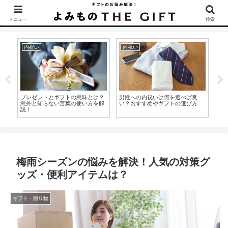
▶︎カタログギフトを探すなら『ソムリエ＠ギフト』をCheck！
メニュー
検索
内祝い
内祝い
ギ
し
プレゼントとギフトの意味とは？
男性への内祝いは何を選べば良
就
意外と知らない言葉の使い方を解
い？おすすめやギフトの選び方
方
説！
押
梅雨シーズンの悩みを解決！人気の対策グ
ッズ・便利アイテムは？
ギフト・贈り物