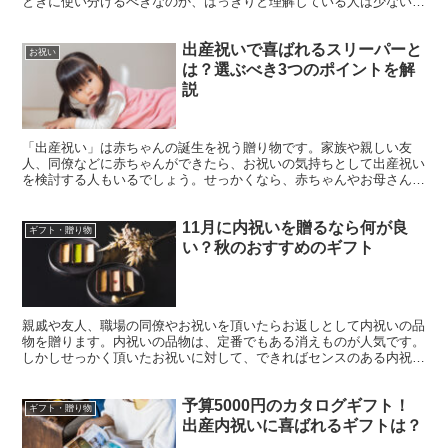
ときに使い分けるべきなのか、はっきりと理解している人は少ないか
もしれませんね。この記事では、残暑見舞いに焦点を当てて...
出産祝いで喜ばれるスリーパーと
お祝い
は？選ぶべき3つのポイントを解
説
「出産祝い」は赤ちゃんの誕生を祝う贈り物です。家族や親しい友
人、同僚などに赤ちゃんができたら、お祝いの気持ちとして出産祝い
を検討する人もいるでしょう。せっかくなら、赤ちゃんやお母さんに
喜んでもらえるプレゼントを用意したいですよね。「スリーパ...
11月に内祝いを贈るなら何が良
ギフト・贈り物
い？秋のおすすめのギフト
親戚や友人、職場の同僚やお祝いを頂いたらお返しとして内祝いの品
物を贈ります。内祝いの品物は、定番でもある消えものが人気です。
しかしせっかく頂いたお祝いに対して、できればセンスのある内祝い
を贈りたいですよね。ここでは、贈る季節に焦点をあてて、...
予算5000円のカタログギフト！
ギフト・贈り物
出産内祝いに喜ばれるギフトは？