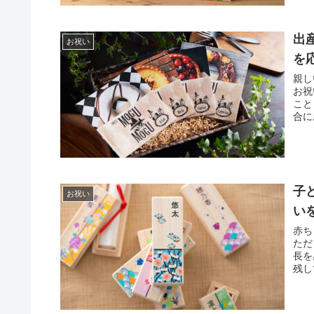
出
お祝い
を
親し
お祝
こと
合に
子
お祝い
い
赤ち
ただ
長を
残し