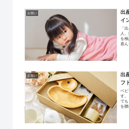
出
お祝い
イ
「出
人、
を検
喜ん
出
お祝い
フ
ベビ
す。
でも
を贈