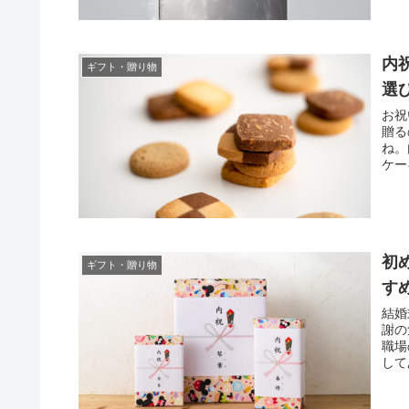
内
ギフト・贈り物
選
お祝
贈る
ね。
ケー
初
ギフト・贈り物
す
結婚
謝の
職場
して