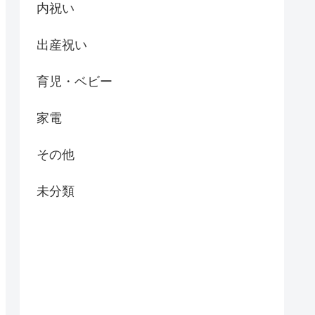
内祝い
出産祝い
育児・ベビー
家電
その他
未分類