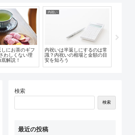
内祝い
ギフト・
返しにお茶のギフ
内祝いは半返しにするのは常
3000
ふさわしくない理
識？内祝いの相場と金額の目
べき？
徹底解説！
安を知ろう
いたと
検索
検索
最近の投稿