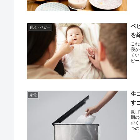
ベ
育児・ベビー
を
これ
寝か
てい
ビー
生
家電
す
夏目
期の
おく
つの