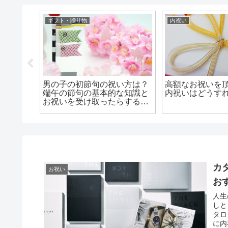
ギフト・贈り物
内祝い
名前は必
男の子の初節句の祝い方は？
高額なお祝いを
味から書
端午の節句の基本的な知識と
内祝いはどうす
！
お祝いを受け取ったらするべ
きこと
カ
お祝い
お
人生
しと
タロ
に内