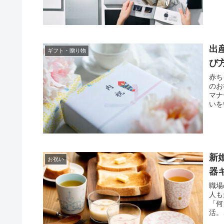
出
ギフト・贈り物
び
赤ち
のお
マナ
いを
新
お祝い
器
職場
人も
「何
活。