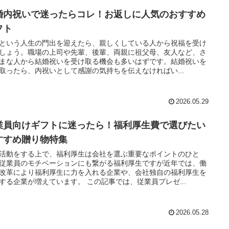
婚内祝いで迷ったらコレ！お返しに人気のおすすめ
フト
という人生の門出を迎えたら、親しくしている人から祝福を受け
しょう。職場の上司や先輩、後輩、両親に祖父母、友人など、さ
まな人から結婚祝いを受け取る機会も多いはずです。結婚祝いを
取ったら、内祝いとして感謝の気持ちを伝えなければい...
2026.05.29
業員向けギフトに迷ったら！福利厚生費で選びたい
すすめ贈り物特集
活動をする上で、福利厚生は会社を選ぶ重要なポイントのひと
従業員のモチベーションにも繋がる福利厚生ですが近年では、働
改革により福利厚生に力を入れる企業や、会社独自の福利厚生を
する企業が増えています。 この記事では、従業員プレゼ...
2026.05.28