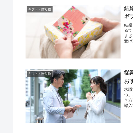
結
ギフト・贈り物
ギ
結婚
るで
まざ
受け
従
ギフト・贈り物
お
求職
つ。
き方
導入