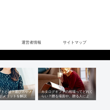
運営者情報
サイトマップ
フトとは？選び方やメ
カタログギフトの相場ってどれく
デメリットを解説
らい？贈る場面や、贈る人による
違いは？