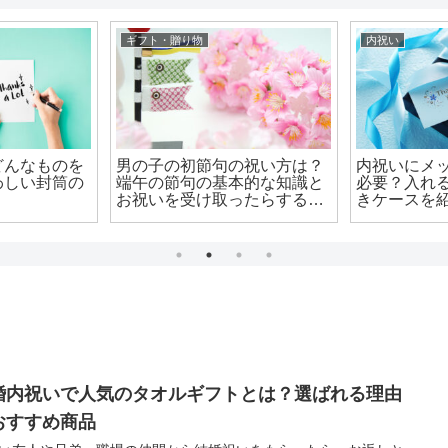
ギフト・贈り物
内祝い
どんなものを
男の子の初節句の祝い方は？
内祝いにメ
わしい封筒の
端午の節句の基本的な知識と
必要？入れ
お祝いを受け取ったらするべ
きケースを
きこと
婚内祝いで人気のタオルギフトとは？選ばれる理由
おすすめ商品