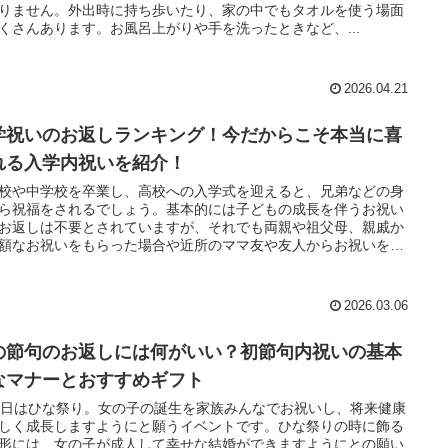
りません。外出時に持ち歩いたり、家の中でもタオルを使う場面
くさんあります。お風呂上がりや手を洗ったときなど、...
2026.04.21
学祝いのお返しランキング！今だからこそ本当に喜
れる入学内祝いを紹介！
校や中学校を卒業し、高校への入学式を迎えると、兄弟などの身
ら祝福をされるでしょう。基本的には子どもの成長を伴うお祝い
お返しは不要とされていますが、それでも両親や祖父母、親戚か
額なお祝いをもらった場合や近所のママ友や友人からお祝いを受
ったら、気持ち程度でもいくらかお返しをしたいと思う人もいる
ょう。入学内祝いとして贈るなら、熨斗（のし）の表書きや名前
き方や金額相場も把握しておきたいところです。この記事では、
2026.03.06
内祝いに選ばれている人気の品物をランキング形式で紹介しま
の節句のお返しには何がいい？初節句内祝いの基本
更新日：2024年1月29日
なマナーとおすすめギフト
3日はひな祭り。女の子の誕生を家族みんなでお祝いし、将来健康
しく成長しますようにと願うイベントです。ひな祭りの時に飾る
形には、女の子が成人して幸せな結婚ができますようにとの願い