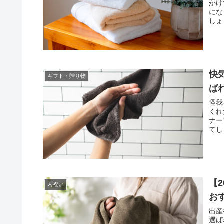
かけ
にな
しょ
快
ギフト・贈り物
ば
怪我
くれ
ナー
てし
【
内祝い
お
出産
選ば