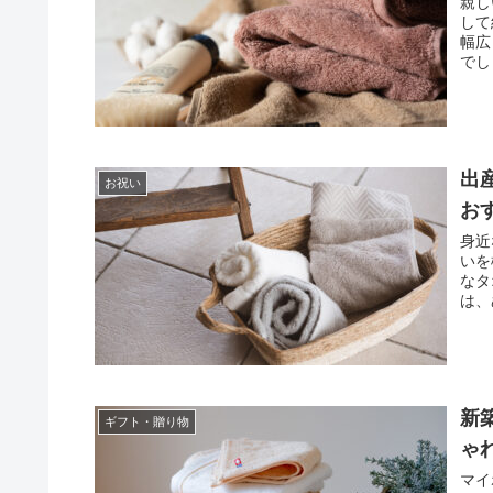
親し
して
幅広
でし
出
お祝い
お
身近
いを
なタ
は、
新
ギフト・贈り物
ゃ
マイ