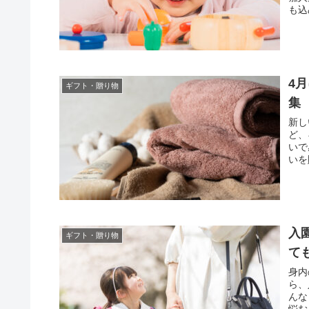
も込
い友
は、
ナー
4
ギフト・贈り物
集
新し
ど、
いで
いを
入
ギフト・贈り物
て
身内
ら、
んな
悩む