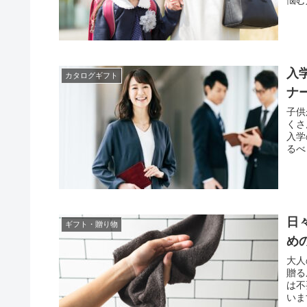
の贈
もに
介し
入
カタログギフト
ナ
子供
くさ
入学
るべ
この
を贈
ます
子供
把握
日
ギフト・贈り物
め
大人
贈る
は不
いま