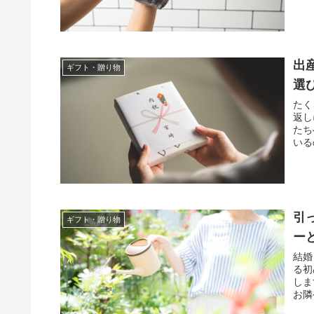
出
ギフト・贈り物
選
たく
返し
たち
いる
引
ギフト・贈り物
ー
結婚
る初
しま
お隣