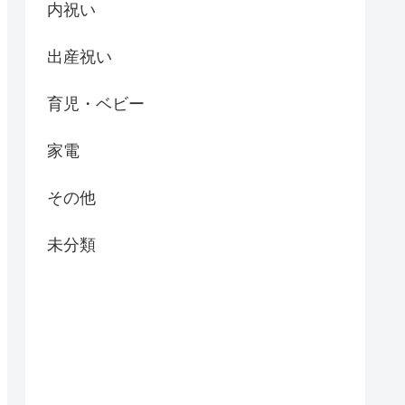
内祝い
出産祝い
育児・ベビー
家電
その他
未分類