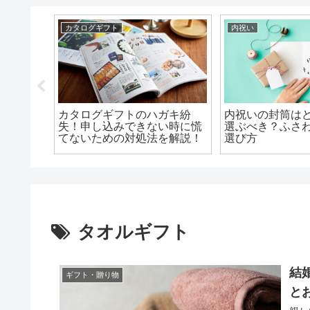
カタログギフト
内祝い
らどうす
カタログギフトのハガキ紛
内祝いの封筒は
要？お返
失！申し込みできない時に慌
選ぶべき？ふさ
きこと
てないための対処法を解説！
選び方
タオルギフト
結
ギフト・贈り物
と