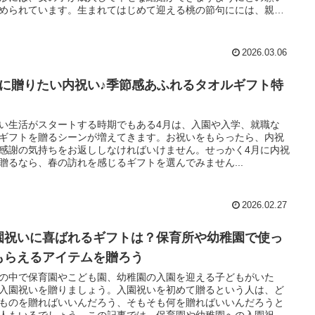
められています。生まれてはじめて迎える桃の節句にには、親し
人や身内からお祝いを受け取る事があるでしょう。この記事で
桃の節句で頂いたお祝いに対してお返しは必要か、贈る場合のマ
やおすすめの品物を紹介します。
2026.03.06
月に贈りたい内祝い♪季節感あふれるタオルギフト特
い生活がスタートする時期でもある4月は、入園や入学、就職な
ギフトを贈るシーンが増えてきます。お祝いをもらったら、内祝
感謝の気持ちをお返ししなければいけません。せっかく4月に内祝
贈るなら、春の訪れを感じるギフトを選んでみません...
2026.02.27
園祝いに喜ばれるギフトは？保育所や幼稚園で使っ
もらえるアイテムを贈ろう
の中で保育園やこども園、幼稚園の入園を迎える子どもがいた
入園祝いを贈りましょう。入園祝いを初めて贈るという人は、ど
ものを贈ればいいんだろう、そもそも何を贈ればいいんだろうと
人もいるでしょう。この記事では、保育園や幼稚園への入園祝い