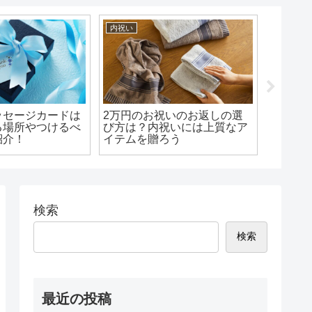
内祝い
ギフト・
ッセージカードは
2万円のお祝いのお返しの選
退職の
る場所やつけるべ
び方は？内祝いには上質なア
すすめ
紹介！
イテムを贈ろう
とあり
ツギフ
検索
検索
最近の投稿