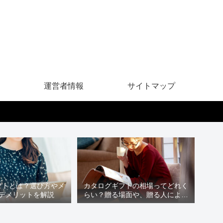
運営者情報
サイトマップ
フトとは？選び方やメ
カタログギフトの相場ってどれく
デメリットを解説
らい？贈る場面や、贈る人による
違いは？