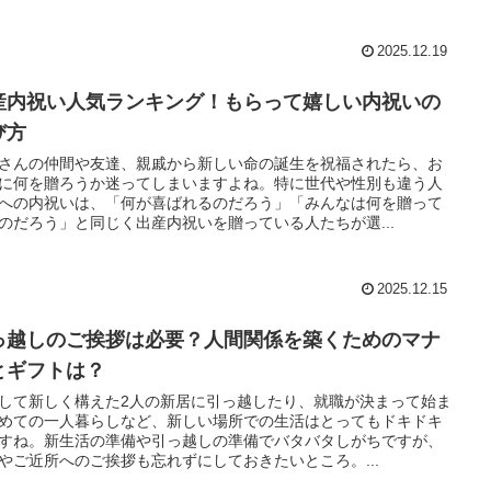
2025.12.19
産内祝い人気ランキング！もらって嬉しい内祝いの
び方
さんの仲間や友達、親戚から新しい命の誕生を祝福されたら、お
に何を贈ろうか迷ってしまいますよね。特に世代や性別も違う人
への内祝いは、「何が喜ばれるのだろう」「みんなは何を贈って
のだろう」と同じく出産内祝いを贈っている人たちが選...
2025.12.15
っ越しのご挨拶は必要？人間関係を築くためのマナ
とギフトは？
して新しく構えた2人の新居に引っ越したり、就職が決まって始ま
めての一人暮らしなど、新しい場所での生活はとってもドキドキ
すね。新生活の準備や引っ越しの準備でバタバタしがちですが、
やご近所へのご挨拶も忘れずにしておきたいところ。...