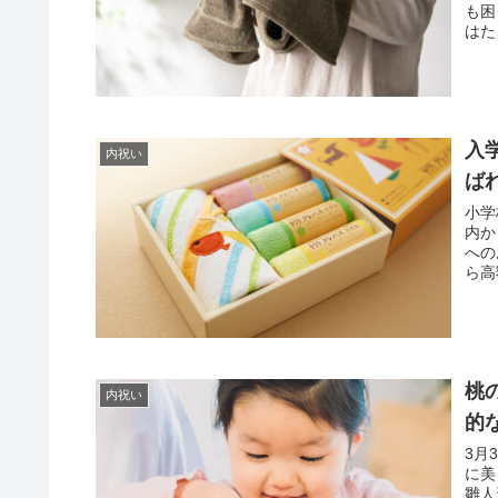
も困
はた
入
内祝い
ば
小学
内か
への
ら高
け取
でし
の書
入学
す。
桃
最終
内祝い
的
3月
に美
雛人