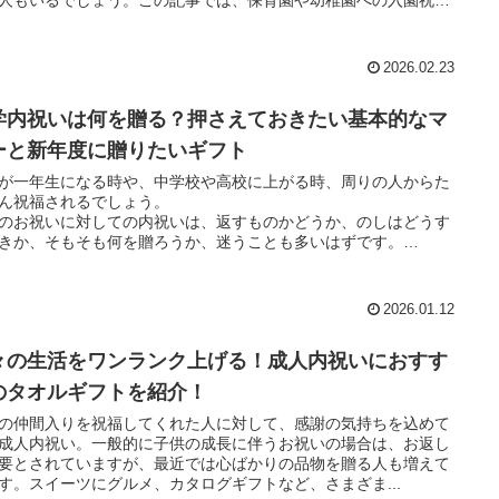
り方について解説していきます。新しい環境で生活を始める子ど
喜んでもらえるギフトの選び方やおすすめのギフトも合わせて紹
ます。
2026.02.23
学内祝いは何を贈る？押さえておきたい基本的なマ
ーと新年度に贈りたいギフト
が一年生になる時や、中学校や高校に上がる時、周りの人からた
ん祝福されるでしょう。
のお祝いに対しての内祝いは、返すものかどうか、のしはどうす
きか、そもそも何を贈ろうか、迷うことも多いはずです。
記事では、安心して入学内祝いを準備できるように、入学内祝い
る時の基本的なマナーからちょっとした疑問までを解説していき
。
2026.01.12
の晴れ舞台にしっかり華を添えられるように、最低限のマナーを
しておきましょう。
々の生活をワンランク上げる！成人内祝いにおすす
のタオルギフトを紹介！
の仲間入りを祝福してくれた人に対して、感謝の気持ちを込めて
成人内祝い。一般的に子供の成長に伴うお祝いの場合は、お返し
要とされていますが、最近では心ばかりの品物を贈る人も増えて
す。スイーツにグルメ、カタログギフトなど、さまざま...