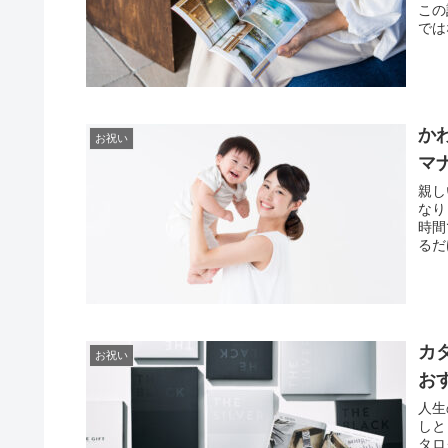
この
では
か
お祝い
マ
親し
なり
時間
るだ
カ
お祝い
お
人生
しと
タロ