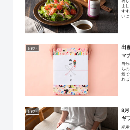
親し
まし
すす
いに
出
お祝い
マ
自分
らの
気で
れば
8
お祝い
ギ
結婚