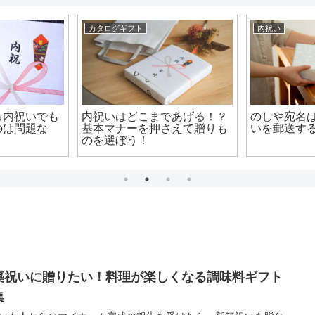
カタログギフト
内祝い
る内祝いでも
内祝いはどこまであげる！？
のしや宛名
のは問題な
基本マナーを押さえて贈りも
いを郵送す
のを選ぼう！
築祝いに贈りたい！料理が楽しくなる調味料ギフト
集