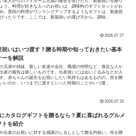
い友人からのマイホーム完成の報告を受けたら、新築祝いを贈り
ょう。料理が好きな人へのお祝いは、調味料のギフトセットがお
め。普段の料理がワンランクアップするようなギフトは、新築祝
ぴったりです。ここでは、新築祝いの選び方から、調味...
2026.07.27
産祝いはいつ渡す？贈る時期や知っておきたい基本
ナーを解説
の兄弟や姉妹、親しい友達や会社、職場の仲間など、身近な人か
出産の報告は嬉しいものです。出産祝いにはぬいぐるみなどが人
す。赤ちゃんの誕生をお祝いしたい気持ちはあるものの、何を贈
いいのか、いつまでに渡すといった時期のことやいつ渡...
2026.07.25
月にカタログギフトを贈るなら？夏に喜ばれるグルメ
フトを紹介
や出産のお祝いに対する感謝のしるしとして贈る内祝い。何を贈