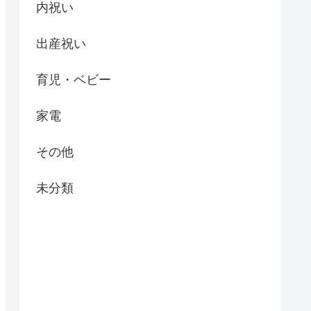
内祝い
出産祝い
育児・ベビー
家電
その他
未分類