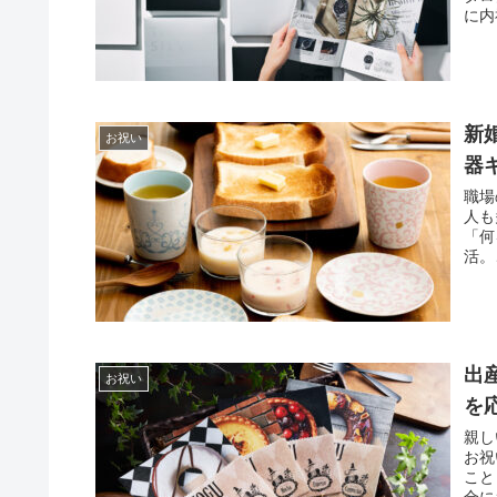
に内
新
お祝い
器
職場
人も
「何
活。
出
お祝い
を
親し
お祝
こと
合に