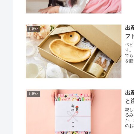
出
お祝い
フ
ベビ
す。
でも
を贈
出
お祝い
と
親し
るみ
た、
のお