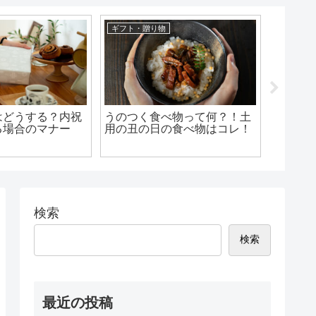
ギフト・贈り物
内祝い
はどうする？内祝
うのつく食べ物って何？！土
内祝い
る場合のマナー
用の丑の日の食べ物はコレ！
も問題
返しす
点
検索
検索
最近の投稿