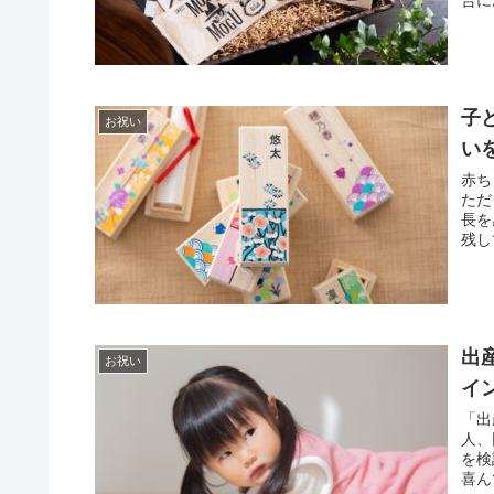
子
お祝い
い
赤ち
ただ
長を
残し
出
お祝い
イ
「出
人、
を検
喜ん