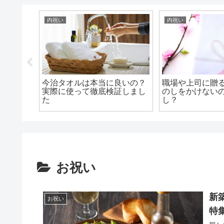
内祝い
内祝い
は贈らな
今治タオルは本当に良いの？
職場や上司に贈
れた時の
実際に使って徹底検証しまし
のしをかけない
フトを紹
た
し？
お祝い
新
お祝い
特