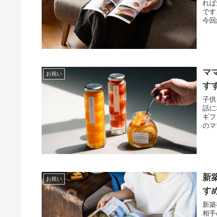
れば
です
今回
マ
お祝い
す
子供
話に
ギフ
のマ
新
お祝い
す
新築
相手